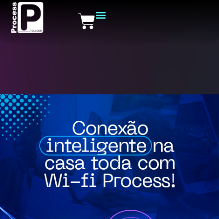
SOBRE NÓS
#PROCESS WI-FI
LINKS ÚTEIS
2° VIA DO BOLETO