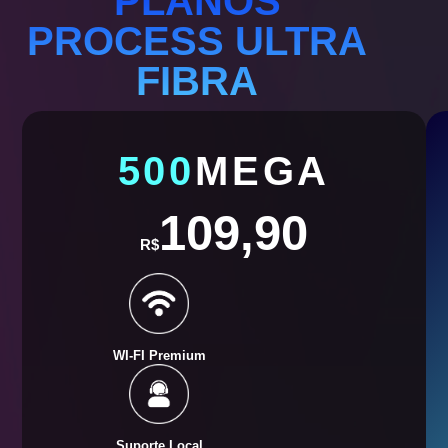
PLANOS
PROCESS ULTRA
FIBRA
500
MEGA
109,90
R$
WI-FI Premium
Suporte Local