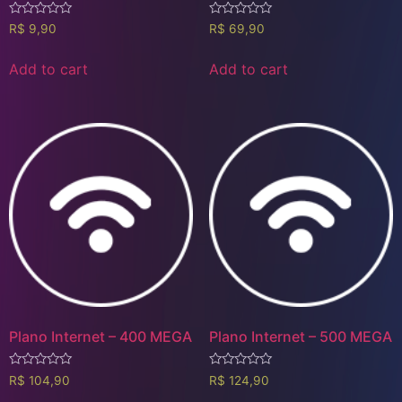
Rated
Rated
R$
9,90
R$
69,90
0
0
out
out
of
of
Add to cart
Add to cart
5
5
Plano Internet – 400 MEGA
Plano Internet – 500 MEGA
Rated
Rated
R$
104,90
R$
124,90
0
0
out
out