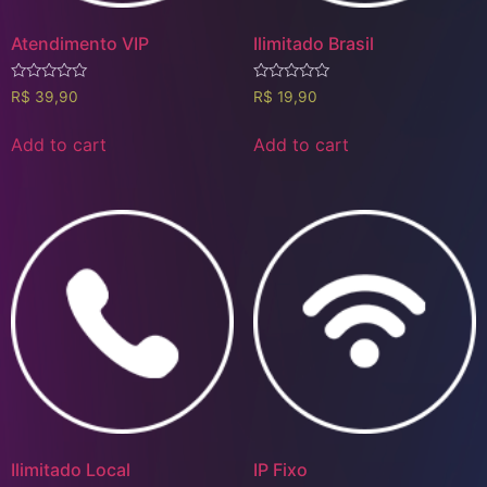
Atendimento VIP
Ilimitado Brasil
Rated
Rated
R$
39,90
R$
19,90
0
0
out
out
of
of
Add to cart
Add to cart
5
5
Ilimitado Local
IP Fixo