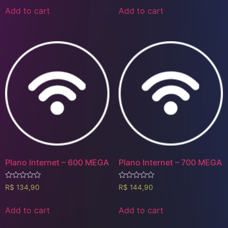
of
of
Add to cart
Add to cart
5
5
Plano Internet – 600 MEGA
Plano Internet – 700 MEGA
Rated
Rated
R$
134,90
R$
144,90
0
0
out
out
of
of
Add to cart
Add to cart
5
5