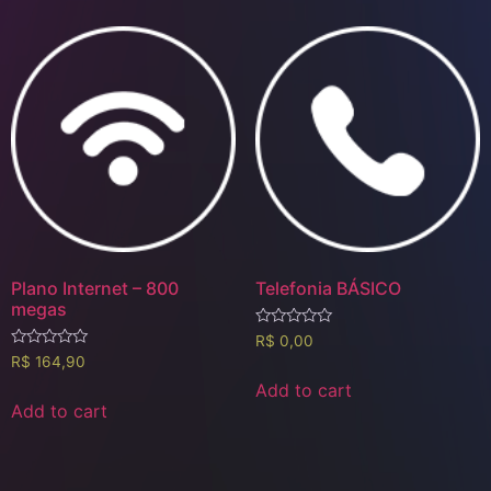
Plano Internet – 800
Telefonia BÁSICO
megas
Rated
R$
0,00
0
Rated
R$
164,90
out
0
of
out
Add to cart
5
of
Add to cart
5